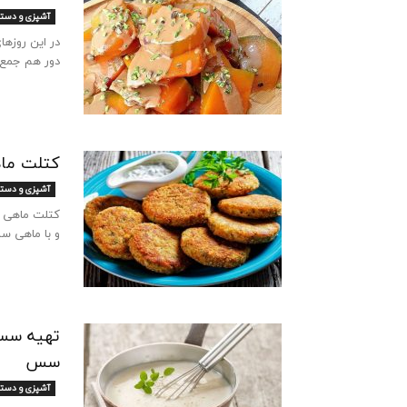
آشپزی و دست
در این روزها
دور هم جمع 
کتلت ماه
آشپزی و دست
کتلت ماهی س
و با ماهی سا
تهیه سس 
سس
آشپزی و دست