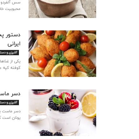
سس آلفردو ی
محبوبیت خاص
دستور پخ
ایرانی
آشپزی و دست
یکی از غذاها
کوفته کپه ع
دسر ماست
آشپزی و دست
دسر ماست ی
یونان است که