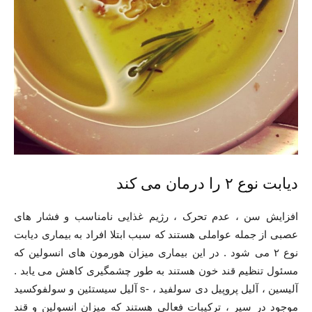
دیابت نوع ۲ را درمان می کند
افزایش سن ، عدم تحرک ، رژیم غذایی نامناسب و فشار های
عصبی از جمله عواملی هستند که سبب ابتلا افراد به بیماری دیابت
نوع ۲ می شود . در این بیماری میزان هورمون های انسولین که
مسئول تنظیم قند خون هستند به طور چشمگیری کاهش می یابد .
آلیسین ، آلیل پروپیل دی سولفید ، -s آﻟﻴﻞ ﺳﻴﺴﺘﺌﻴﻦ و ﺳﻮﻟﻔﻮﻛﺴﻴﺪ
موجود در سیر ، ترکیبات فعالی هستند که میزان انسولین و قند