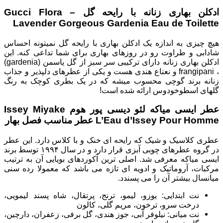
ادکلن بهاری زنانه با رایحه گل – Gucci Flora
Lavender Gorgeous Gardenia Eau de Toilette
هیچ چیزی به اندازه یک ادکلن بهاری با رایحه گل نمیتونه احساس
شادابی و طراوت رو در روزهای بهاری برای شما تداعی کنه. این
ادکلن بهاری زنانه دارای ترکیبی سر سبز از گل یاسمن (gardenia)
، frangipani و نعناع هندی هست و یکی از عطرهای دلپذیر و جذاب
زنانه برند گوچی محسوب میشه که در یک بطری کوچک به رنگ
گلهای اسطوخودوس ارائه شده است!
عطر ایسی میاکه لئو دیسی پور هوم Issey Miyake
L’Eau d’Issey Pour Homme عطر مناسب فصل بهار
عطری کلاسیک و شیک که رایحه ای خنک و با کلاس دارد. این عطر
در گروه عطرهای چوبی آبزی قرار دارد و در سال ۱۹۹۴ توسط برند
ایسی میاکه معرفی شد. اصلی ترین آکوردهای بویایی آن به ترتیب
مرکبات، آروماتیک و ادویه ای تازه می باشد که معمولا رده سنی
میانسال بیشتر آن را می پسندد.
نت ابتدایی: یوزو، لیمو، ترنج، پرتقال، شاه پسند لیمویی،
درخت سرو، ترخون، مریم گلی، کالون
نت میانی: نیلوفر آبی، جوز هندی، گل برفی، زعفران، دارچین،