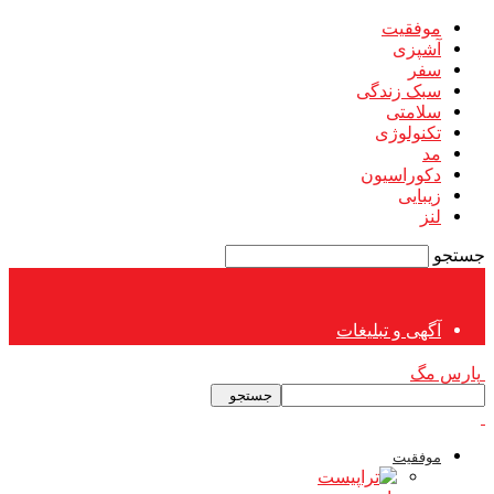
موفقیت
آشپزی
سفر
سبک زندگی
سلامتی
تکنولوژی
مد
دکوراسیون
زیبایی
لنز
جستجو
آگهی و تبلیغات
پارس مگ
موفقیت