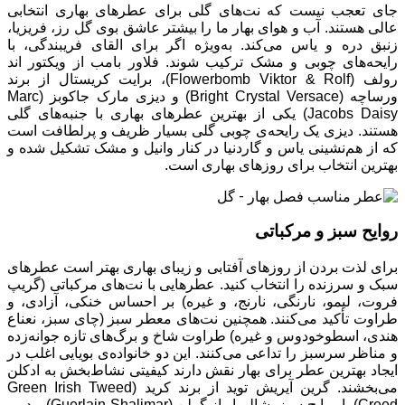
جای تعجب نیست که نت‌های گلی برای عطر‌های بهاری انتخابی
عالی هستند. آب و هوای بهار ما را بیشتر عاشق بوی گل رز، فریزیا،
زنبق دره و یاس می‌کند. به‌ویژه اگر برای القای فریبندگی، با
رایحه‌های چوبی و مشک ترکیب ‌شوند. فلاور بامب از ویکتور اند
رولف (Flowerbomb Viktor & Rolf)، برایت کریستال از برند
ورساچه (Bright Crystal Versace) و دیزی مارک جاکوبز (Marc
Jacobs Daisy) یکی از بهترین عطرهای بهاری با جنبه‌های گلی
هستند. دیزی یک رایحه‌ی چوبی گلی بسیار ظریف و پرلطافت است
که از هم‌نشینی یاس و گاردنیا در کنار وانیل و مشک تشکیل شده و
بهترین انتخاب برای روزهای بهاری است.
روایح سبز و مرکباتی
برای لذت بردن از روز‌های آفتابی و زیبای بهاری بهتر است عطر‌های
سبک و سرزنده را انتخاب کنید. عطر‌هایی با نت‌های مرکباتی (گریپ
فروت، لیمو، نارنگی، نارنج، و غیره) بر احساس خنکی، آزادی، و
طراوت تأکید می‌کنند. همچنین نت‌های معطر سبز (چای سبز، نعناع
هندی، اسطوخودوس و غیره) طراوت شاخ و برگ‌های تازه جوانه‌زده
و مناظر سرسبز را تداعی می‌کنند. این دو خانواده‌ی بویایی اغلب در
ایجاد بهترین عطر برای بهار نقش دارند کیفیتی نشاط‌بخش به ادکلن
می‌بخشند. گرین آیریش توید از برند کرید (Green Irish Tweed
Creed) با روایح سبز، شالیمار از گرلن (Guerlain Shalimar) و دیور