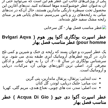
یکی از ویژگی‌های جالب این عطر هم این است که می‌توانید حتی از
آن به‌عنوان عطر خوشبوکننده موها استفاده کنید. نت‌های آغازین این
محصول تحت سیطره نارنگی ماندارین هستند، حال آن‌که در نت‌های
میانی به رایحه‌های رز و یاس می‌رسیم. نت‌های پایانی هم بر مبنای
رایحه مشک سفید خلق شده‌اند.
عطر اسپرت بولگاری آکوا پور هوم ( Bvlgari Aqva
pour homme) عطر مناسب فصل بهار
یک عطر اسپرت و جوان پسند که رایحه ی خنک و شیرین و کمی تلخ
دارد. در گروه عطرهای آروماتیک آبزی طبقه بندی می شود. برند
سرشناس بولگاری در سال ۲۰۰۵، آن را به جهان عطر و ادکلن
معرفی کرد. اصلی ترین آکوردهای بویایی آن، مرکبات، دریایی
و آروماتیک است.
نت ابتدایی: پرتقال، پرتقال ماندارین، پتی گرین
نت میانی: جلبک دریایی، لوندر، گل کتان
نت اصلی: سدر، نت های چوبی، نعناع هندی، مریم گلی، کهربا
عطر اسپرت آکوا دی جیو ( Acqua Di Gio ) عطر
مناسب فصل بهار