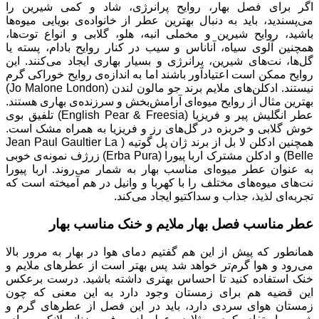
اگر برای فصل بهار، روایح پرانرژی، شاد و کمی شیرین را
می‌پسندید، باید به دنبال بهترین عطر از خانواده‌ی بویایی میوه‌ها
باشید، روایح شیرین و مخملی انبه، هلو، گلابی و انواع توت‌ها،
همچنین آلوی سیاه، آناناس و سیب در کنار روایح بادام، پسته یا
گل‌ها، نت‌های شیرین، پرانرژی و بسیار بهاری ایجاد می‌کنند. این
روایح ممکن است اعتیادآور باشند اما به اندازه‌ی روایح خوراکی گرم
نیستند. ادکلن‌های ملایم برند جو مالون لندن (Jo Malone London)
بهترین مثال از روایح میوه‌ای آرامش‌بخش و سرزنده‌ی بهاری هستند.
عطر انگلیش پیر و فریزیا (English Pear & Freesia) تلفیق بوی
خوش گلابی و خربزه در گل‌های رز و فریزیا به همراه مشک است.
همچنین ادکلن لا بل از برند ژان پل گوتیه ( Jean Paul Gaultier La
Belle) و ادکلن مشترک اربا پیورا (Erba Pura) زرژف نمونه‌ی خوبی
به عنوان عطر میوه‌ای مناسب بهار به شمار می‌روند. اربا پیورا
نت‌های میوه‌های مختلف را با کهربا و وانیل در هم آمیخته‌ است که
تجربه‌ای لذیذ، جذاب و سداکتیو ایجاد می‌کند.
عطر مناسب فصل بهار ملایم و خنک مناسب بهار
همانطور که پیش از این هم گفتیم دمای هوا در بهار به مرور بالا
می‌رود و هوا گرم‌تر خواهد شد پس بهتر است از عطرهای ملایم و
خنک استفاده کنید تا احساس بهتری داشته باشید. درست برعکس
این قضیه هم برای زمستان وجود دارد به این معنی که چون
زمستان هوای سردی دارد، باید در این فصل از عطرهای گرم و