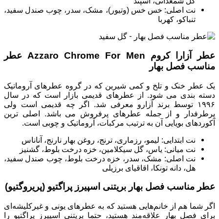
گل شمعدانی، اسپند
نت اصلی: خس خس (وتیور)، مشک، سدر، چوب صندل سفید،
تنباکو، کهربا
عطر آزارا کروم Azzaro Chrome For Men عطر
مناسب فصل بهار
یک عطر خنک و تلخ و کمی شیرین که در گروه عطرهای آروماتیک
دسته بندی می شود. از عطرهای قدیمی بازار است که در سال
۱۹۹۶ توسط برند آزارو معرفی شد. اگر چه قدیمی است ولی
پرطرفدار و از جمله عطرهای پرفروش می باشد. اصلی ترین
آکوردهای بویایی آن به ترتیب مرکبات، آروماتیک و چوبی است.
نت ابتدایی: لیمو، رزماری، ترنج، روغن بهار نارنج، آناناس
نت میانی: یاس، گل سیکلامین، خزه درخت بلوط، گشنیز
نت اصلی: مشک، سدر، خزه درخت بلوط، چوب صندل سفید،
هل، دانه تونکا، اقاقیای برزیلی
عطر مناسب فصل بهار بریتنی اسپیرز پراگتیو (پریروگتیو)
اگر شما هم از خانم‌هایی هستید که به عطرهای یونی و غیرکلیشه‌ای
برای فصل بهار علاقه‌مند هستید، ‌حتما بریتنی اسپیرز پراگتیو را