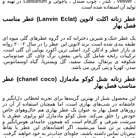
، Vetiver ، کندر ، چوب صندل ، پاچولی و Labdanum در تهیه و
تولید آن استفاده شده است.
عطر زنانه اکلت لانوین (Lanvin Eclat) عطر مناسب
فصل بهار
یک عطر خنک و شیرین دخترانه که در گروه عطرهای گلی میوه ای
طبقه بندی شده است. برند لانوین این عطر را در سال ۲۰۰۲ روانه
ی بازار عطر و ادکلن کرد. اصلی ترین آکورد بویایی آن گلی است.
ترکیبات رایحه شامل گل یاس بنفش، برگ چای، گل صدتومانی،
شکوفه ی پرتقال، مشک سفید، گل ویستریا، گیاه اوسمانتوس،
سدر، کهربا و پتی گرین می باشد.
عطر زنانه شنل کوکو مادمازل (chanel coco) عطر
مناسب فصل بهار
این محصول شنل از بهترین گزینه‌ها برای تجربه لحظاتی دل‌انگیز و
عاشقانه در شب‌های بهاری است، اما همچنان استفاده از آن در
روزهای فصل بهار به عنوان یک عطر بهاری هم حال‌وهوای خاص
خودش را خلق می‌کند. شنل کوکو مادمازل لئو پرایوی عطری با
سرشت شرقی و گل‌فام است که همچون جامه‌ای هوس‌انگیز و
لطیف بر تن شما می‌نشیند. اگر افشانه‌های این عطر با نقاط
نبض‌تان تماس داشته باشند، ‌جلوه‌ای جذاب‌تر به خود خواهند گرفت.