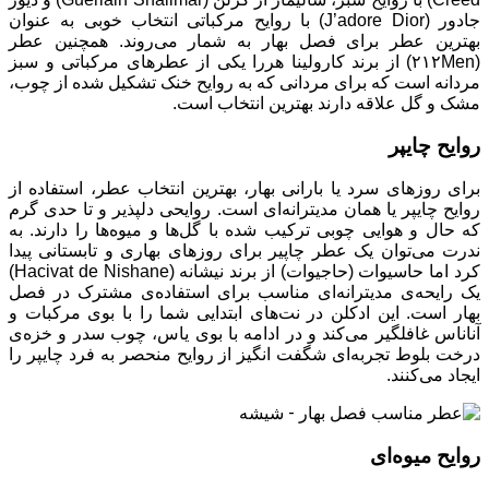
جادور (J’adore Dior) با روایح مرکباتی انتخاب خوبی به عنوان
بهترین عطر برای فصل بهار به شمار می‌روند. همچنین عطر
(۲۱۲Men) از برند کارولینا هررا یکی از عطرهای مرکباتی و سبز
مردانه است که برای مردانی که به روایح خنک تشکیل شده از چوب،
مشک و گل علاقه دارند بهترین انتخاب است.
روایح چایپر
برای روزهای سرد یا بارانی بهار، بهترین انتخاب عطر، استفاده از
روایح چایپر یا همان مدیترانه‌ای است. روایحی دلپذیر و تا حدی گرم
که حال و هوایی چوبی ترکیب شده با گل‌ها و میوه‌ها را دارند. به
ندرت می‌توان یک عطر چاپیر برای روزهای بهاری و تابستانی پیدا
کرد اما حاسیوات (حاجیوات) از برند نیشانه (Hacivat de Nishane)
یک رایحه‌ی مدیترانه‌ای مناسب برای استفاده‌ی مشترک در فصل
بهار است. این ادکلن در نت‌های ابتدایی شما را با بوی مرکبات و
آناناس غافلگیر می‌کند و در ادامه با بوی یاس، چوب سدر و خزه‌ی
درخت بلوط تجربه‌ای شگفت انگیز از روایح منحصر به فرد چایپر را
ایجاد می‌کنند.
روایح میوه‌ای