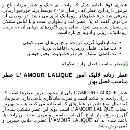
عطری فوق العاده شیک که رایحه ای خنک و عطر مردانه تلخ و
مرموز دارد. این عطر که در سال ۲۰۱۵ توسط برند جورجیو آرمانی
معرفی شد جزء عطرهای آروماتیک آبزی می باشد. در توصیف آن
می توان گفت که یک عطر کت و شلواری است و با لباس مشکی
نیز بسیار ست می شود. اصلی ترین آکوردهای بویایی آن به ترتیب
آروماتیک، دریایی و ادویه ای تازه است.
نت ابتدایی: گریپ فروت، ترنج، پرتقال، سرو کوهی
نت میانی: فلفل، رزماری، اقاقیای برزیلی
نت اصلی: مشک، خزه درخت بلوط، بخور خوشبو
عطر زنانه لالیک آمور L’ AMOUR LALIQUE عطر
مناسب فصل بهار
عطر L’ AMOUR LALIQUE یکی از محبوب ترین عطرها است که
دارای رایحه ای ملایم است و قدرت ماندگاری بالایی دارد. خانم های
که دنبال تنوع دادن در عطرهای که استفاده می کنند، هستند بهترین
انتخاب L’ AMOUR LALIQUE است. بوی این عطر تشکیل شده از
گل رز، ترنج، بهار نارنج، گل یاس، یاسمن و مریم است. این رایحه ها
باعث شده اند که L’ AMOUR LALIQUE عطری ملایم، شیرین و
کمی ترش باشد.