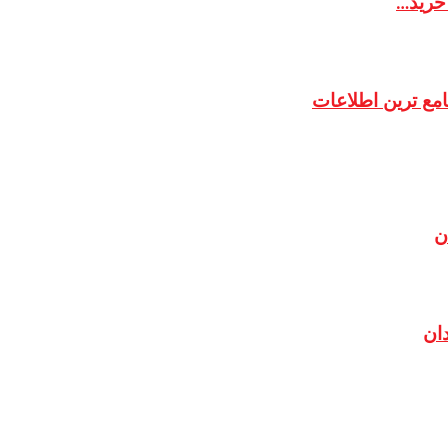
 خرید…
امع ترین اطلاعات
ن
دان