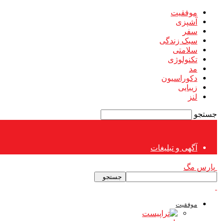
موفقیت
آشپزی
سفر
سبک زندگی
سلامتی
تکنولوژی
مد
دکوراسیون
زیبایی
لنز
جستجو
آگهی و تبلیغات
پارس مگ
موفقیت