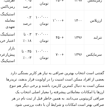
رمزینکس
۱۳۹۷
+۳۵۰
۰.۰۵
اهرمی،
تومان
درصد
رمزباکس
استیکینگ،
۰.۲
۱۰۰٬۰۰۰
ارزپلاس
۱۴۰۰
+۱٬۰۰۰
معامله
تومان
درصد
تعهدی
۲۰۰٬۰۰۰
۰.۳ تا
استیکینگ،
تترلند
۱۳۹۶
+۴۵۰
تومان
۰.۱۸٪
اعتبار خری
بازار
۱۰۰٬۰۰۰
۰.۳۵ تا
سرمایکس
۱۳۹۶
+۷۰۰
پیش‌ازعرض
تومان
۰.۰۳٪
استیکینگ
گفتنی است انتخاب بهترین صرافی به نیاز هر کاربر بستگی دارد.
بعضی از افراد ممکن است امنیت را در اولویت قرار بدهند، تریدرها
ممکن است به دنبال کمترین کارمزد باشند و برخی دیگر هم تنوع
ارزها یا امکانات معاملاتی پیشرفته را معیار اصلی انتخاب یک
صرافی کریپتویی می‌دانند. به همین خاطر قبل از ثبت نام در هر
صرافی بهتر است امکانات و شرایط آن با دقت بررسی شود.