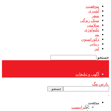
موفقیت
آشپزی
سفر
سبک زندگی
سلامتی
تکنولوژی
مد
دکوراسیون
زیبایی
لنز
جستجو
آگهی و تبلیغات
پارس مگ
موفقیت