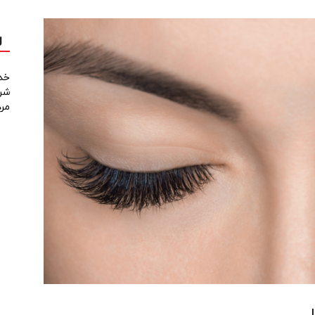
ل
خد
شرک
مردا