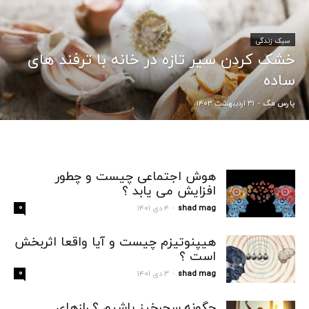
سبک زندگی
خشک کردن سیر تازه در خانه با ترفند های
ساده
۳۱ اردیبهشت ۱۴۰۳
پارس مگ
-
هوش اجتماعی چیست و چطور
افزایش می یابد ؟
shad mag
۴ دی ۱۴۰۱
۰
-
هیپنوتیزم چیست و آیا واقعا اثربخش
است ؟
shad mag
۳ دی ۱۴۰۱
۰
-
چگونه سحرخیز باشیم ؟ رازهای