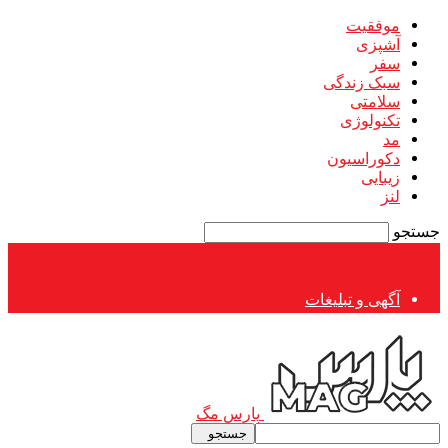
موفقیت
آشپزی
سفر
سبک زندگی
سلامتی
تکنولوژی
مد
دکوراسیون
زیبایی
لنز
جستجو
آگهی و تبلیغات
پارس مگ