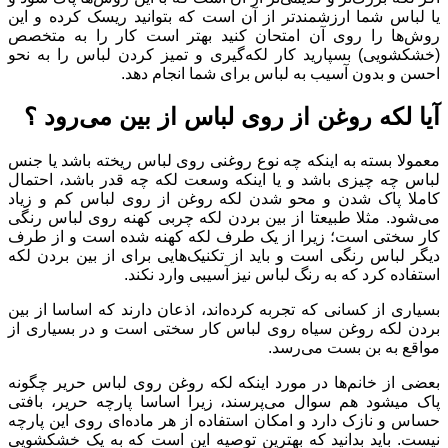
یا لباس شما ارزشمندتر از آن است که بتوانید ریسک کرده و این
روش‌ها را روی آن امتحان کنید بهتر است کار را به متخصص
(خشکشویی) بسپارید کار لکه‌گیری و تمیز کردن لباس را به نحو
احسن و بدون آسیب به لباس برای شما انجام دهد.
آیا لکه روغن از روی لباس از بین می‌رود ؟
معمولا بسته به اینکه چه نوع روغنی روی لباس ریخته باشد یا جنس
لباس چه چیزی باشد و یا اینکه وسعت لکه چه قدر باشد، احتمال
کاملا پاک شدن و محو شدن لکه روغن از روی لباس کم و زیاد
می‌شود. مثلا طبیعتا از بین بردن لکه چربی کهنه روی لباس رنگی
کار سختی است؛ زیرا از یک طرف لکه کهنه شده است و از طرف
دیگر لباس رنگی است و باید از تکنیک‌هایی برای از بین بردن لکه
استفاده کرد که به رنگ لباس نیز آسیبی وارد نکند.
بسیاری از کسانی که تجربه کرده‌اند، اذعان دارند که اساسا از بین
بردن لکه روغن سیاه روی لباس کار سختی است و در بسیاری از
مواقع به بن بست می‌رسد.
بعضی از خانم‌ها در مورد اینکه لکه روغن روی لباس حریر چگونه
پاک میشود هم سوال می‌پرسند، زیرا اساسا پارچه حریر، بافتی
حساس و نازک دارد و امکان استفاده از هر ماده‌ای روی این پارچه
نیست. باید بدانید که بهترین توصیه این است که به یک خشکشویی