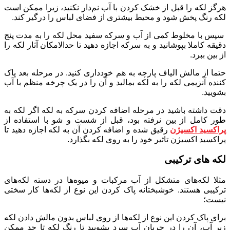
هرگز لکه را قبل از خشک کردن با آب نم‌دار نکنید، زیرا ممکن است
لکه رنگ پخش شود و محیط بیشتری از فضای لباس را درگیر کند.
سپس با مخلوط کمی از آب و سرکه سفید محل لکه را به مدت پنج
دقیقه کاملا بپوشانید و به سرکه اجازه دهید تا حدالامکان آثار لکه را
از بین ببرد.
حتما از مالش الیاف پارچه به هم خودداری کنید. در مرحله بعد پاک
کننده آنزیمی لکه را به لکه بمالید و آن را در یک چرخه منظم با آب
بشویید.
دقت داشته باشید در مرحله اضافه کردن سرکه به لکه اگر لکه به
طور کامل از بین نرفته بود، قبل از شست و شو با استفاده از
پراکسید اکسیژن
رقیق شده و اضافه کردن آن به لکه اجازه دهید تا
پراکسید اکسیژن تاثیر خود را به روی لکه بگذارد.
لکه های ترکیبی
مثلا لکه‌های متشکل از آب مرکبات و میوه‌ها در دسته لکه‌های
ترکیبی هستند. خوشبختانه پاک کردن این نوع از لکه‌ها کار سختی
نیست؛
برای پاک کردن این نوع از لکه‌ها از روی لباس بدون مالش دادن لکه
زیر آب، آن را در جریان آب سرد بشویید تا رنگ لکه تا حد ممکن