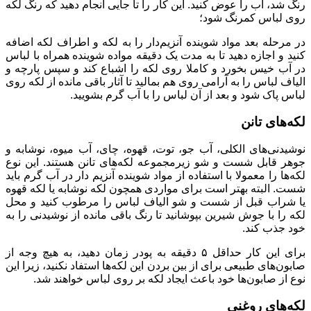
رنگ شد، آب را عوض کنید. این کار را تا جایی انجام دهید که رنگ لکه
روی لباس کمرنگ شود؛
در مرحله بعد مواد شوینده آنزیم‌دار را به لکه و اطراف لکه اضافه
کنید و اجازه دهید تا به مدت یک دقیقه مواده شوینده همراه با لباس
در آب خیس بخورد و کاملا روی لکه را اشباع کند و سپس پارچه و
الیاف لباس را به آرامی روی هم بمالید تا آثار باقی مانده از لکه روی
لباس پاک شود و بعد از آن لباس را با آب گرم بشویید.
لکه‌های تانن
نوشیدنی‌‌های الکلی، آب جو، توت، قهوه، چای، آب میوه، نوشابه و
جوهر قابل شست و شو زیرمجموعه لکه‌های تانن هستند. این نوع
لکه‌ها را معمولا با استفاده از مواد شوینده آنزیم دار در آب گرم باید
شست. البته بهتر است برای مواردی همچون لکه نوشابه یا لکه قهوه
یا شراب قبل از شست و شو الیاف لباس را مرطوب کنید و محل
لکه را با جوش شیرین بپوشانید تا رنگ باقی مانده از نوشیدنی را به
خود جذب کند.
برای این کار حداقل ۵ دقیقه به پودر زمان دهید، به هیچ وجه از
صابون‌های طبیعی برای از بین بردن این لکه‌ها استفاد نکنید، زیرا این
نوع از صابون‌ها خود باعث ایجاد لکه بر روی لباس خواهند شد.
لکه‌های روغنی