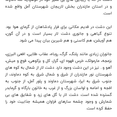
و در استان مازندران بخش لاریجان شهرستان آمل واقع شده
است.
این دشت در قدیم مکانی برای فرار پادشاهان از گرمای هوا بود.
تنوع گیاهی و جانوری دشت لار بسیار است و در آن گون،
هم آویشن، هم کاسنی و هم شیرین بیان پیدا می شود.
جانوران زیادی مانند پلنگ، گرگ، روباه، عقاب طلایی، افعی البرزی،
بزمجه، مارمولک، خرس قهوه ای، گراز، کل و بزکوهی، قوچ و میش،
آهو و… نیز در این دشت وجود دارد. دشت لار از شمال به کوه های
شهرستان نور مازندران از شرق و شمال شرق به کوه دماوند، از
جنوب شرق به ایرا، شهرستان دماوند و پلور آمل، از جنوب به
افجه و امامه و لواسان بزرگ و از غرب به خاتون بارگاه و گرمابدر
گسترده شده است. دشت لار با گل های زرد و شقایق های بی
شمارش و وجود چشمه سارهای فراوان همیشه جذابیت خود را
حفظ کرده است.