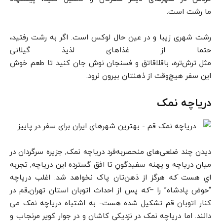
ما رشت است.
رشت شهری زیبا و در عین حال لوکس است. اگر به رشت رفتید،
حتما از غذاهای لذیذ گیلانی
مثل ترش‌تره، باقلاقاتق و فسنجان نوش جان کنید تا طعم خوش
این سفر هیچ‌وقت از ذهنتان بیرون نرود.
دریاچه نمک
ديدن چند ضلعی‌های منحصربه‌فرد دریاچه نمک, جزیره سرگردان در
ميان دریاچه و پهنه سفیدگونِ تا افق گسترده این دریاچه, تجربه
اي هست
که
هرگز از ذهن‌تان پاک نخواهد شد. اغلب دریاچه
“حوض پادشاه” را –
که
پس از احداث اتوبان استان تهران,قم در
کنار اتوبان قم تشکیل شده هست- به اشتباه دریاچه نمک می
دانند. اما دریاچه نمک در نزدیکی کاشان و در جوار کویر مرنجاب و