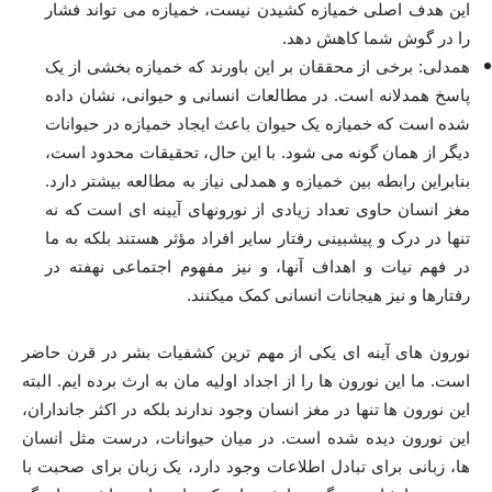
این هدف اصلی خمیازه کشیدن نیست، خمیازه می تواند فشار
را در گوش شما کاهش دهد.
همدلی: برخی از محققان بر این باورند که خمیازه بخشی از یک
پاسخ همدلانه است. در مطالعات انسانی و حیوانی، نشان داده
شده است که خمیازه یک حیوان باعث ایجاد خمیازه در حیوانات
دیگر از همان گونه می شود. با این حال، تحقیقات محدود است،
بنابراین رابطه بین خمیازه و همدلی نیاز به مطالعه بیشتر دارد.
مغز انسان حاوی تعداد زیادی از نورون‎های آیینه ای است که نه
تنها در درک و پیش‎بینی رفتار سایر افراد مؤثر هستند بلکه به ما
در فهم نیات و اهداف آن‎ها، و نیز مفهوم اجتماعی نهفته در
رفتارها و نیز هیجانات انسانی کمک می‎کنند.
نورون های آینه ای یکی از مهم ترین کشفیات بشر در قرن حاضر
است. ما این نورون ها را از اجداد اولیه مان به ارث برده ایم. البته
این نورون ها تنها در مغز انسان وجود ندارند بلکه در اکثر جانداران،
این نورون دیده شده است. در میان حیوانات، درست مثل انسان
ها، زبانی برای تبادل اطلاعات وجود دارد، یک زبان برای صحبت با